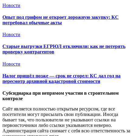
Новости
Опыт под грифом не откроет дорожную закупку: КС
потребовал обычные акты
Новости
Старые выгрузки ЕГРЮЛ отключили: как не потерять
проверку контрагентов
Новости
Налог пришёл позже — срок не сгорел: КС дал год на
пересмотр архивной кадастровой стоимости
Субсидиарка при непрямом участии в строительном
контроле
Сайт является полностью открытым ресурсом, где все
посетители могут присылать свои публикации. Иногда
бывает так, что пользователи не указывают ссылки на
первоисточники либо ссылки указываются неверно.
Администрация сайта снимает с себя всю ответственность за