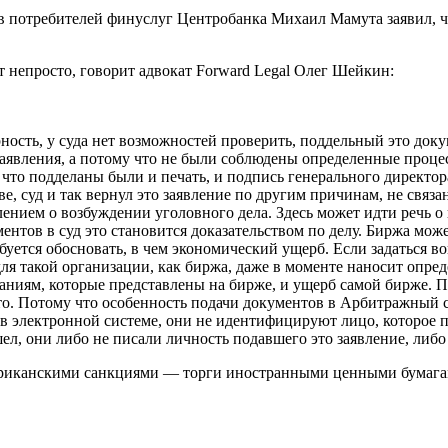
в потребителей финуслуг Центробанка Михаил Мамута заявил, чт
ет непросто, говорит адвокат Forward Legal Олег Шейкин:
рность, у суда нет возможностей проверить, поддельный это док
 заявления, а потому что не были соблюдены определенные проц
т, что подделаны были и печать, и подпись генерального директ
ве, суд и так вернул это заявление по другим причинам, не связ
лением о возбуждении уголовного дела. Здесь может идти речь о 
ентов в суд это становится доказательством по делу. Биржа може
уется обосновать, в чем экономический ущерб. Если задаться во
для такой организации, как биржа, даже в моменте наносит опре
паниям, которые представлены на бирже, и ущерб самой бирже. П
то. Потому что особенность подачи документов в Арбитражный с
е в электронной системе, они не идентифицируют лицо, которое п
л, они либо не писали личность подавшего это заявление, либо 
риканскими санкциями — торги иностранными ценными бумагам