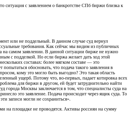
о ситуация с заявлением о банкротстве СПб биржи близка к
умент или не поддельный. В данном случае суд вернул
ессуальные требования. Как сейчас мы видим из публичных
ора на самом заявлении. В данной ситуации бирже не нужно
анным с подделкой. Но если биржа желает дать ход этой
нескольких составах: более мягком составе — это
т попытаться обосновать, что подача такого заявления в
просом, кому это могло быть выгодно? Это такая область
деленный ущерб. Потому что, во-первых, падает котировка всех
роблема для биржи в другом, ей будет затруднительно найти
уд города Москвы заключается в том, что специалисты суда на
ринесло это заявление. Подача происходит через ящик суда. То
эти записи могли не сохраниться».
и на площадке не проводятся. Активы россиян на сумму