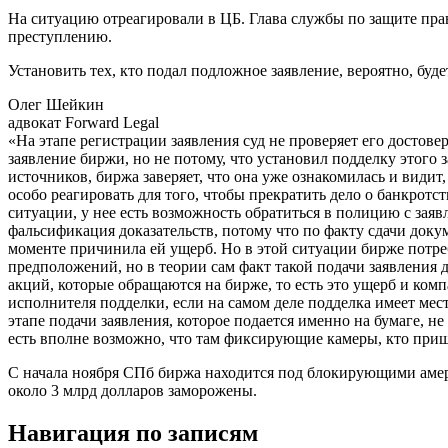
На ситуацию отреагировали в ЦБ. Глава службы по защите пра
преступлению.
Установить тех, кто подал подложное заявление, вероятно, буд
Олег Шейкин
адвокат Forward Legal
«На этапе регистрации заявления суд не проверяет его достове
заявление биржи, но не потому, что установил подделку этого
источников, биржа заверяет, что она уже ознакомилась и види
особо реагировать для того, чтобы прекратить дело о банкротст
ситуации, у нее есть возможность обратиться в полицию с заяв
фальсификация доказательств, потому что по факту сдачи докум
моменте причинила ей ущерб. Но в этой ситуации бирже потреб
предположений, но в теории сам факт такой подачи заявления 
акций, которые обращаются на бирже, то есть это ущерб и ком
исполнителя подделки, если на самом деле подделка имеет мес
этапе подачи заявления, которое подается именно на бумаге, н
есть вполне возможно, что там фиксирующие камеры, кто прише
С начала ноября СПб биржа находится под блокирующими аме
около 3 млрд долларов заморожены.
Навигация по записям