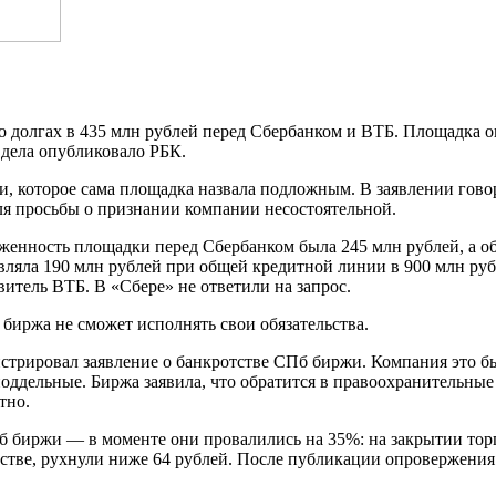
о долгах в 435 млн рублей перед Сбербанком и ВТБ. Площадка 
 дела опубликовало РБК.
жи, которое сама площадка назвала подложным. В заявлении гов
для просьбы о признании компании несостоятельной.
лженность площадки перед Сбербанком была 245 млн рублей, а общ
авляла 190 млн рублей при общей кредитной линии в 900 млн ру
итель ВТБ. В «Сбере» не ответили на запрос.
 биржа не сможет исполнять свои обязательства.
трировал заявление о банкротстве СПб биржи. Компания это быст
оддельные. Биржа заявила, что обратится в правоохранительные 
тно.
 биржи — в моменте они провалились на 35%: на закрытии торг
отстве, рухнули ниже 64 рублей. После публикации опровержения