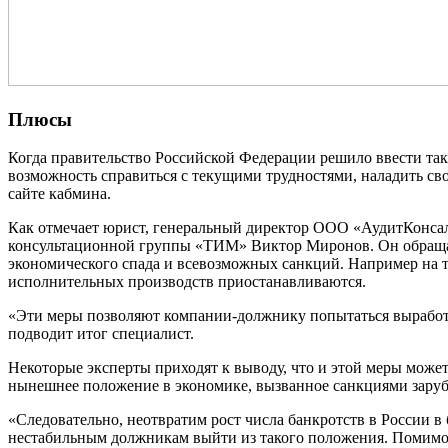
Плюсы
Когда правительство Российской Федерации решило ввести такую ограничительную меру, его поддержали в юридических кругах. «Фактически мораторий предоставит должникам
возможность справиться с текущими трудностями, наладить сво
сайте кабмина.
Как отмечает юрист, генеральный директор ООО «АудитКонса
консультационной группы «ТИМ» Виктор Миронов. Он обращает
экономического спада и всевозможных санкций. Например на т
исполнительных производств приостанавливаются.
«Эти меры позволяют компании-должнику попытаться выработа
подводит итог специалист.
Некоторые эксперты приходят к выводу, что и этой меры може
нынешнее положение в экономике, вызванное санкциями зарубе
«Следовательно, неотвратим рост числа банкротств в России в
нестабильным должникам выйти из такого положения. Помимо 