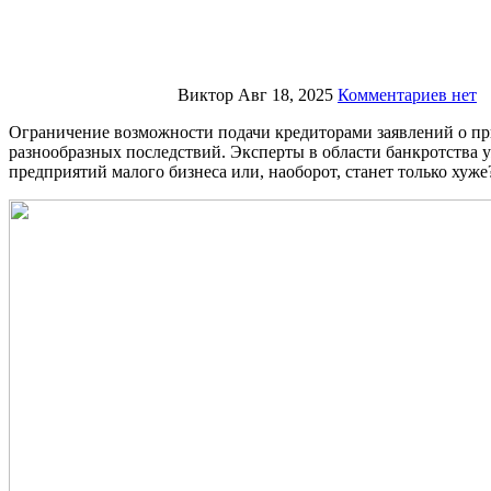
Виктор
Авг 18, 2025
Комментариев нет
Ограничение возможности подачи кредиторами заявлений о признании должника банкротом — серьезный законодательный шаг, который, естественно, может повлечь за собой череду
разнообразных последствий. Эксперты в области банкротства 
предприятий малого бизнеса или, наоборот, станет только хуж