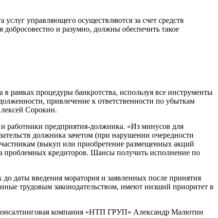
та услуг управляющего осуществляются за счет средств
уя добросовестно и разумно, должны обеспечить такое
 в рамках процедуры банкротства, используя все инструменты
долженности, привлечение к ответственности по убыткам
Алексей Сорокин.
о и работники предприятия-должника. «Из минусов для
язательств должника зачетом (при нарушении очередности
 участникам (выкуп или приобретение размещенных акций
 на проблемных кредиторов. Шансы получить исполнение по
х до даты введения моратория и заявленных после принятия
ренные трудовым законодательством, имеют низший приоритет в
О Консалтинговая компания «НТП ГРУП» Александр Малютин