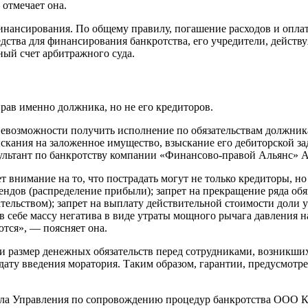
 отмечает она.
финансирования. По общему правилу, погашение расходов и опла
едства для финансирования банкротства, его учредители, действ
ый счет арбитражного суда.
рав именно должника, но не его кредиторов.
евозможности получить исполнение по обязательствам должника
кания на заложенное имущество, взыскание его дебиторской за
сультант по банкротству компании «Финансово-правой Альянс» 
т внимание на то, что пострадать могут не только кредиторы, н
ендов (распределение прибыли); запрет на прекращение ряда об
тельством); запрет на выплату действительной стоимости доли
 в себе массу негатива в виде утраты мощного рычага давления
тся», — поясняет она.
 и размер денежных обязательств перед сотрудниками, возникши
 дату введения моратория. Таким образом, гарантии, предусмот
тдела Управления по сопровождению процедур банкротства ОО