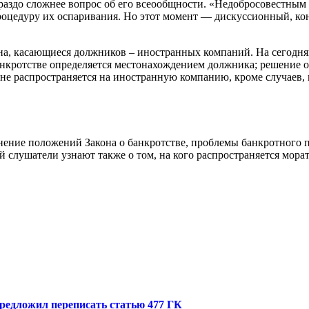
ораздо сложнее вопрос об его всеообщности. «Недобросовестным
оцедуру их оспаривания. Но этот момент — дискуссионный, конеч
на, касающиеся должников – иностранных компаний. На сегодн
анкротстве определяется местонахождением должника; решение 
не распространяется на иностранную компанию, кроме случаев, к
ение положений Закона о банкротстве, проблемы банкротного 
 слушатели узнают также о том, на кого распространяется морат
редложил переписать статью 477 ГК