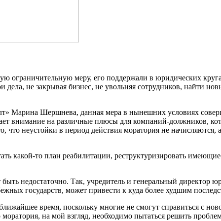
и дела, не закрывая бизнес, не увольняя сотрудников, найти но
лт» Марина Шершнева, данная мера в нынешних условиях совер
 внимание на различные плюсы для компаний-должников, котор
о, что неустойки в период действия моратория не начисляются,
ть какой-то план реабилитации, реструктуризировать имеющие
т быть недостаточно. Так, учредитель и генеральный директор
жных государств, может привести к куда более худшим последс
 ближайшее время, поскольку многие не смогут справиться с нов
моратория, на мой взгляд, необходимо пытаться решить пробле