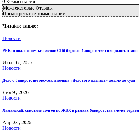
0
Комментарий
Межтекстовые Отзывы
Посмотреть все комментарии
Читайте также:
Новости
РБК: в подложном заявлении СПб биржи о банкротстве говорилось о мно
Июл 16 , 2025
Новости
Дело о банкротстве экс-совладельца «Делового альянса» дошло до суда
Янв 9 , 2026
Новости
Хаминский: списание долгов по ЖКХ в рамках банкротства влечет серьез
Апр 23 , 2026
Новости