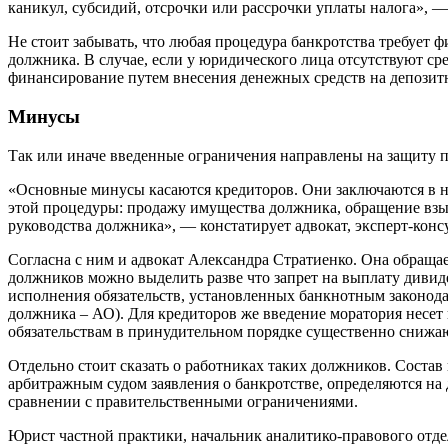
каникул, субсидий, отсрочки или рассрочки уплаты налога», —
Не стоит забывать, что любая процедура банкротства требует 
должника. В случае, если у юридического лица отсутствуют ср
финансирование путем внесения денежных средств на депозитн
Минусы
Так или иначе введенные ограничения направлены на защиту п
«Основные минусы касаются кредиторов. Они заключаются в н
этой процедуры: продажу имущества должника, обращение взыс
руководства должника», — констатирует адвокат, эксперт-кон
Согласна с ним и адвокат Александра Стратиенко. Она обращае
должников можно выделить разве что запрет на выплату дивид
исполнения обязательств, установленных банкнотным законода
должника – АО). Для кредиторов же введение моратория несет
обязательствам в принудительном порядке существенно снижаю
Отдельно стоит сказать о работниках таких должников. Состав
арбитражным судом заявления о банкротстве, определяются на
сравнении с правительственными ограничениями.
Юрист частной практики, начальник аналитико-правового о