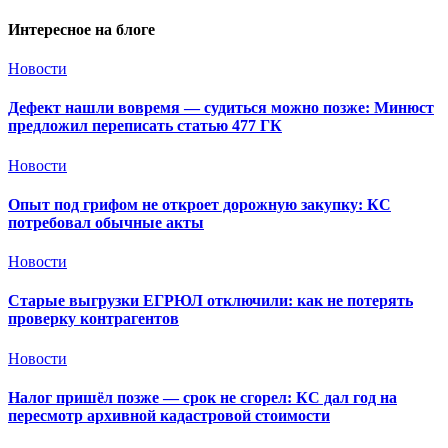
Интересное на блоге
Новости
Дефект нашли вовремя — судиться можно позже: Минюст
предложил переписать статью 477 ГК
Новости
Опыт под грифом не откроет дорожную закупку: КС
потребовал обычные акты
Новости
Старые выгрузки ЕГРЮЛ отключили: как не потерять
проверку контрагентов
Новости
Налог пришёл позже — срок не сгорел: КС дал год на
пересмотр архивной кадастровой стоимости