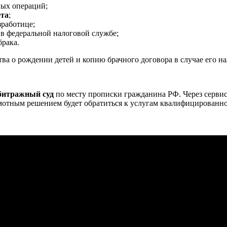
ных операций;
ета
;
зработице;
е в федеральной налоговой службе;
брака.
ва о рождении детей и копию брачного договора в случае его н
битражный суд
по месту прописки гражданина РФ. Через сервис
отным решением будет обратиться к услугам квалифицированно