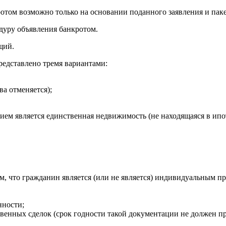
отом возможно только на основании поданного заявления и пак
едуру объявления банкротом.
ющий.
редставлено тремя вариантами:
а отменяется);
ем является единственная недвижимость (не находящаяся в ипо
ом, что гражданин является (или не является) индивидуальным п
нности;
енных сделок (срок годности такой документации не должен пр