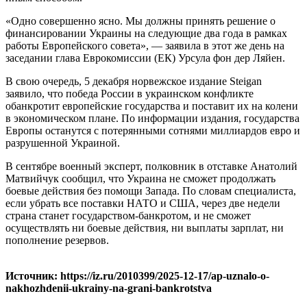
«Одно совершенно ясно. Мы должны принять решение о
финансировании Украины на следующие два года в рамках
работы Европейского совета», — заявила в этот же день на
заседании глава Еврокомиссии (ЕК) Урсула фон дер Ляйен.
В свою очередь, 5 декабря норвежское издание Steigan
заявило, что победа России в украинском конфликте
обанкротит европейские государства и поставит их на колени
в экономическом плане. По информации издания, государства
Европы останутся с потерянными сотнями миллиардов евро и
разрушенной Украиной.
В сентябре военный эксперт, полковник в отставке Анатолий
Матвийчук сообщил, что Украина не сможет продолжать
боевые действия без помощи Запада. По словам специалиста,
если убрать все поставки НАТО и США, через две недели
страна станет государством-банкротом, и не сможет
осуществлять ни боевые действия, ни выплаты зарплат, ни
пополнение резервов.
Источник: https://iz.ru/2010399/2025-12-17/ap-uznalo-o-
nakhozhdenii-ukrainy-na-grani-bankrotstva